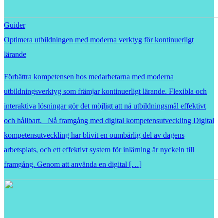
Guider
Optimera utbildningen med moderna verktyg för kontinuerligt
lärande
Förbättra kompetensen hos medarbetarna med moderna
utbildningsverktyg som främjar kontinuerligt lärande. Flexibla och
interaktiva lösningar gör det möjligt att nå utbildningsmål effektivt
och hållbart. Nå framgång med digital kompetensutveckling Digital
kompetensutveckling har blivit en oumbärlig del av dagens
arbetsplats, och ett effektivt system för inlärning är nyckeln till
framgång. Genom att använda en digital […]