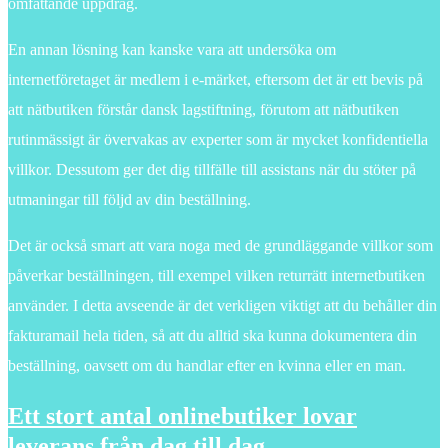
omfattande uppdrag.
En annan lösning kan kanske vara att undersöka om
internetföretaget är medlem i e-märket, eftersom det är ett bevis på
att nätbutiken förstår dansk lagstiftning, förutom att nätbutiken
rutinmässigt är övervakas av experter som är mycket konfidentiella
villkor. Dessutom ger det dig tillfälle till assistans när du stöter på
utmaningar till följd av din beställning.
Det är också smart att vara noga med de grundläggande villkor som
påverkar beställningen, till exempel vilken returrätt internetbutiken
använder. I detta avseende är det verkligen viktigt att du behåller din
fakturamail hela tiden, så att du alltid ska kunna dokumentera din
beställning, oavsett om du handlar efter en kvinna eller en man.
Ett stort antal onlinebutiker lovar
leverans från dag till dag