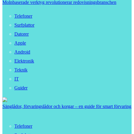
Molnbaserade verktyg revolutionerar redovisningsbranschen
Telefoner
Surfplattor
Datorer
Apple
Android
Elektronik
Teknik
IT
Guider
Sänglådor, förvaringslådor och korgar – en guide för smart förvaring
Telefoner