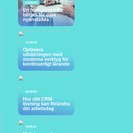
GUIDER
En framgångsrik
början för dina
nyanställda
GUIDER
Optimera
utbildningen med
moderna verktyg för
kontinuerligt lärande
GUIDER
Hur rätt CRM-
lösning kan förändra
din arbetsdag
TEKNIK