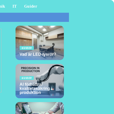
nik
IT
Guider
GUIDER
Vad är LED-lysrör?
GUIDER
AI förbättrar
kvalitetssäkring i
produktion