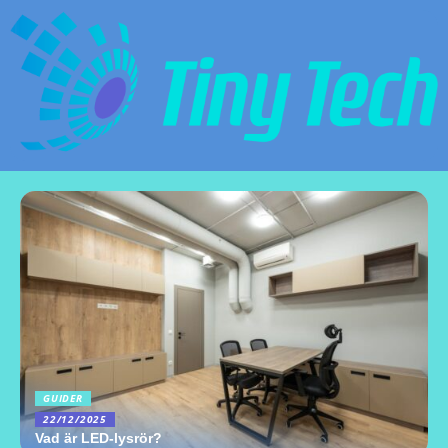
GUIDER
22/12/2025
Vad är LED-lysrör?