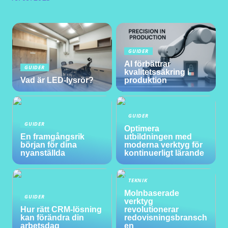
GUIDER
AI förbättrar
GUIDER
kvalitetssäkring i
Vad är LED-lysrör?
produktion
GUIDER
GUIDER
Optimera
En framgångsrik
utbildningen med
början för dina
moderna verktyg för
nyanställda
kontinuerligt lärande
TEKNIK
Molnbaserade
GUIDER
verktyg
Hur rätt CRM-lösning
revolutionerar
kan förändra din
redovisningsbransch
arbetsdag
en