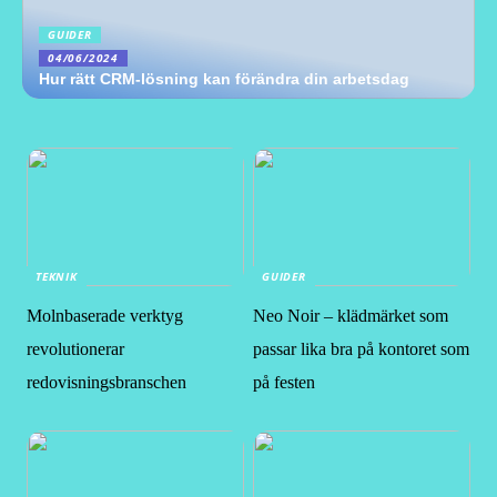
GUIDER
04/06/2024
Hur rätt CRM-lösning kan förändra din arbetsdag
TEKNIK
GUIDER
Molnbaserade verktyg
Neo Noir – klädmärket som
revolutionerar
passar lika bra på kontoret som
redovisningsbranschen
på festen