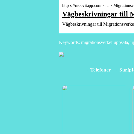
http s://moovitapp.com › … › Migrationsv
Vägbeskrivningar till 
Vägbeskrivningar till Migrationsverke
Keywords: migrationsverket uppsala, upp
Telefoner
Surfpl