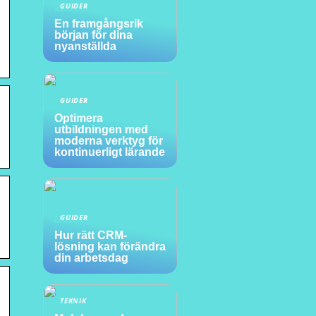
GUIDER
En framgångsrik
början för dina
nyanställda
GUIDER
Optimera
utbildningen med
moderna verktyg för
kontinuerligt lärande
GUIDER
Hur rätt CRM-
lösning kan förändra
din arbetsdag
TEKNIK