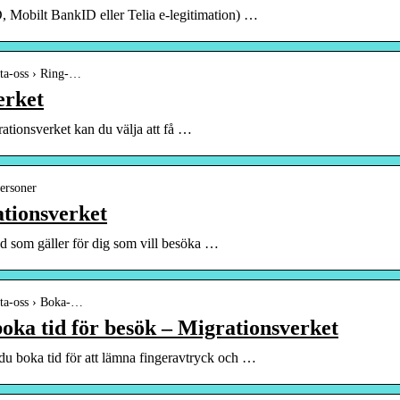
, Mobilt BankID eller Telia e-legitimation) …
kta-oss › Ring-…
erket
rationsverket kan du välja att få …
personer
tionsverket
d som gäller för dig som vill besöka …
kta-oss › Boka-…
oka tid för besök – Migrationsverket
u boka tid för att lämna fingeravtryck och …