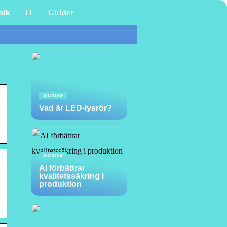
nik
IT
Guider
GUIDER
Vad är LED-lysrör?
GUIDER
AI förbättrar
kvalitetssäkring i
produktion