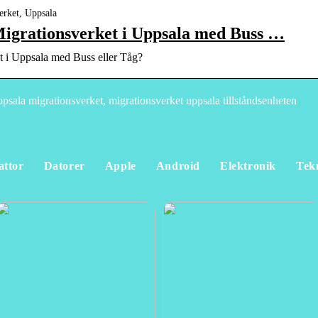
erket, Uppsala
Migrationsverket i Uppsala med Buss …
t i Uppsala med Buss eller Tåg?
sala migrationsverket, migrationsverket uppsala tillståndsenheten
attor
Datorer
Apple
Android
Elektronik
Tek