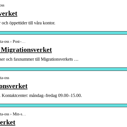
oss
verket
och öppettider till våra kontor.
kta-oss › Post–…
– Migrationsverket
sser och faxnummer till Migrationsverkets …
ta-oss
onsverket
. Kontaktcenter: måndag–fredag 09.00–15.00.
kta-oss › Min-s…
erket