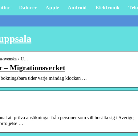
attor
Datorer
Apple
Android
Elektronik
Tek
uppsala
ata-svenska › U…
r – Migrationsverket
a bokningsbara tider varje måndag klockan …
at att pröva ansökningar från personer som vill bosätta sig i Sverige,
örföljelse …