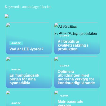
Keywords: autobolaget blocket
GUIDER
AI förbättrar
GUIDER
kvalitetssäkring i
Vad är LED-lysrör?
produktion
GUIDER
GUIDER
Optimera
En framgångsrik
utbildningen med
början för dina
moderna verktyg för
nyanställda
kontinuerligt lärande
TEKNIK
Molnbaserade
GUIDER
verktyg