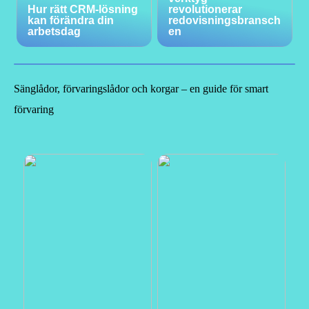
Hur rätt CRM-lösning
revolutionerar
kan förändra din
redovisningsbransch
arbetsdag
en
Sänglådor, förvaringslådor och korgar – en guide för smart
förvaring